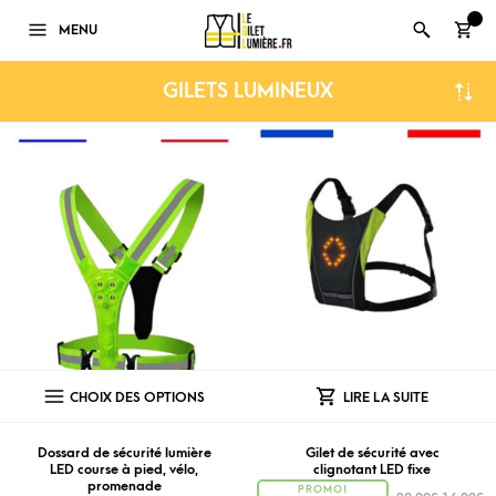
0
MENU
GILETS LUMINEUX
CHOIX DES OPTIONS
LIRE LA SUITE
Dossard de sécurité lumière
Gilet de sécurité avec
LED course à pied, vélo,
clignotant LED fixe
promenade
PROMO!