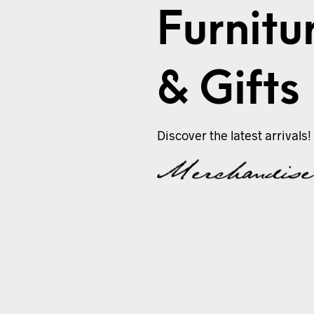
Furnitu
& Gifts
Discover the latest arrivals!